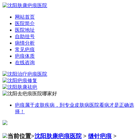
网站首页
医院简介
医院地址
自助挂号
病情分析
常见疤痕
疤痕体质
在线咨询
疤痕属于皮肤疾病，到专业皮肤病医院看病才是正确选
择！
当前位置>
沈阳肤康疤痕医院
>
缝针疤痕
>