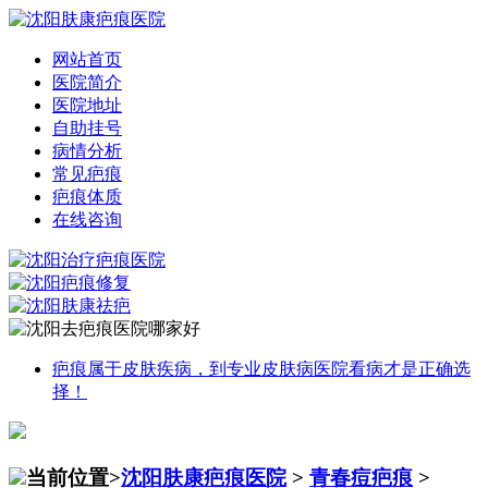
网站首页
医院简介
医院地址
自助挂号
病情分析
常见疤痕
疤痕体质
在线咨询
疤痕属于皮肤疾病，到专业皮肤病医院看病才是正确选
择！
当前位置>
沈阳肤康疤痕医院
>
青春痘疤痕
>