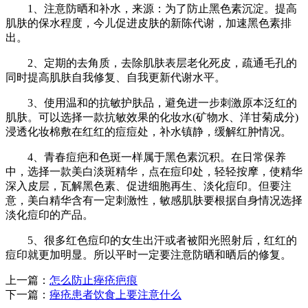
1、注意防晒和补水，来源：为了防止黑色素沉淀。提高
肌肤的保水程度，今儿促进皮肤的新陈代谢，加速黑色素排
出。
2、定期的去角质，去除肌肤表层老化死皮，疏通毛孔的
同时提高肌肤自我修复、自我更新代谢水平。
3、使用温和的抗敏护肤品，避免进一步刺激原本泛红的
肌肤。可以选择一款抗敏效果的化妆水(矿物水、洋甘菊成分)
浸透化妆棉敷在红红的痘痘处，补水镇静，缓解红肿情况。
4、青春痘疤和色斑一样属于黑色素沉积。在日常保养
中，选择一款美白淡斑精华，点在痘印处，轻轻按摩，使精华
深入皮层，瓦解黑色素、促进细胞再生、淡化痘印。但要注
意，美白精华含有一定刺激性，敏感肌肤要根据自身情况选择
淡化痘印的产品。
5、很多红色痘印的女生出汗或者被阳光照射后，红红的
痘印就更加明显。所以平时一定要注意防晒和晒后的修复。
上一篇：
怎么防止痤疮疤痕
下一篇：
痤疮患者饮食上要注意什么