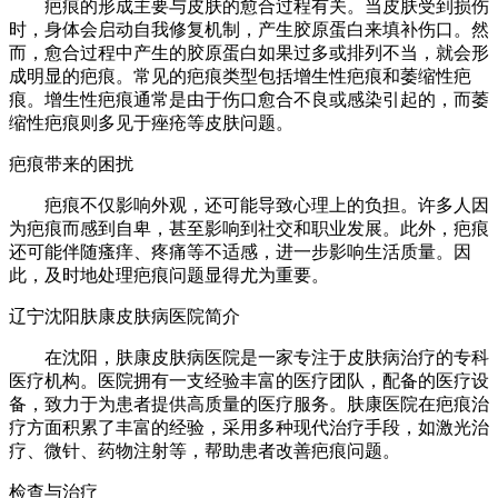
疤痕的形成主要与皮肤的愈合过程有关。当皮肤受到损伤
时，身体会启动自我修复机制，产生胶原蛋白来填补伤口。然
而，愈合过程中产生的胶原蛋白如果过多或排列不当，就会形
成明显的疤痕。常见的疤痕类型包括增生性疤痕和萎缩性疤
痕。增生性疤痕通常是由于伤口愈合不良或感染引起的，而萎
缩性疤痕则多见于痤疮等皮肤问题。
疤痕带来的困扰
疤痕不仅影响外观，还可能导致心理上的负担。许多人因
为疤痕而感到自卑，甚至影响到社交和职业发展。此外，疤痕
还可能伴随瘙痒、疼痛等不适感，进一步影响生活质量。因
此，及时地处理疤痕问题显得尤为重要。
辽宁沈阳肤康皮肤病医院简介
在沈阳，肤康皮肤病医院是一家专注于皮肤病治疗的专科
医疗机构。医院拥有一支经验丰富的医疗团队，配备的医疗设
备，致力于为患者提供高质量的医疗服务。肤康医院在疤痕治
疗方面积累了丰富的经验，采用多种现代治疗手段，如激光治
疗、微针、药物注射等，帮助患者改善疤痕问题。
检查与治疗