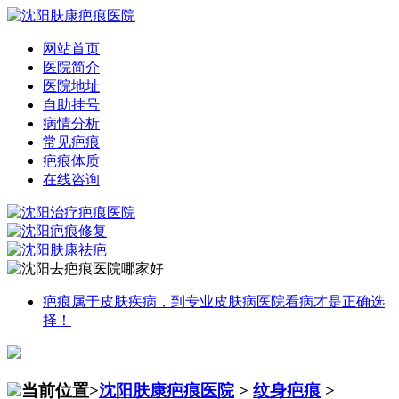
网站首页
医院简介
医院地址
自助挂号
病情分析
常见疤痕
疤痕体质
在线咨询
疤痕属于皮肤疾病，到专业皮肤病医院看病才是正确选
择！
当前位置>
沈阳肤康疤痕医院
>
纹身疤痕
>