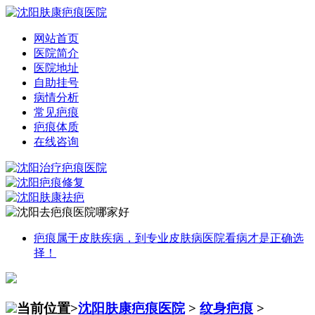
网站首页
医院简介
医院地址
自助挂号
病情分析
常见疤痕
疤痕体质
在线咨询
疤痕属于皮肤疾病，到专业皮肤病医院看病才是正确选
择！
当前位置>
沈阳肤康疤痕医院
>
纹身疤痕
>