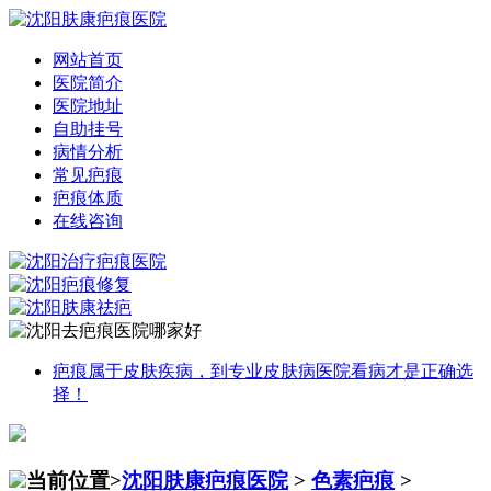
网站首页
医院简介
医院地址
自助挂号
病情分析
常见疤痕
疤痕体质
在线咨询
疤痕属于皮肤疾病，到专业皮肤病医院看病才是正确选
择！
当前位置>
沈阳肤康疤痕医院
>
色素疤痕
>